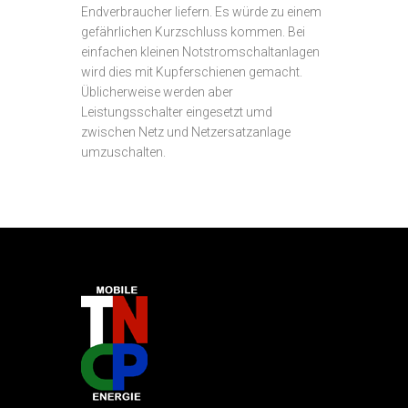
Endverbraucher liefern. Es würde zu einem
gefährlichen Kurzschluss kommen. Bei
einfachen kleinen Notstromschaltanlagen
wird dies mit Kupferschienen gemacht.
Üblicherweise werden aber
Leistungsschalter eingesetzt umd
zwischen Netz und Netzersatzanlage
umzuschalten.